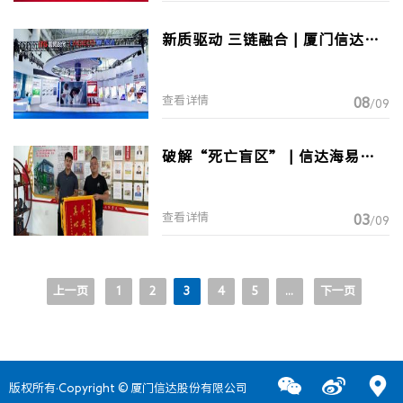
新质驱动 三链融合 | 厦门信达亮
相2024全国供应链创新展
查看详情
08
/09
破解“死亡盲区” | 信达海易盲
区主动刹车系统再显科技硬实力
查看详情
03
/09
上一页
1
2
3
4
5
...
下一页
版权所有·Copyright © 厦门信达股份有限公司