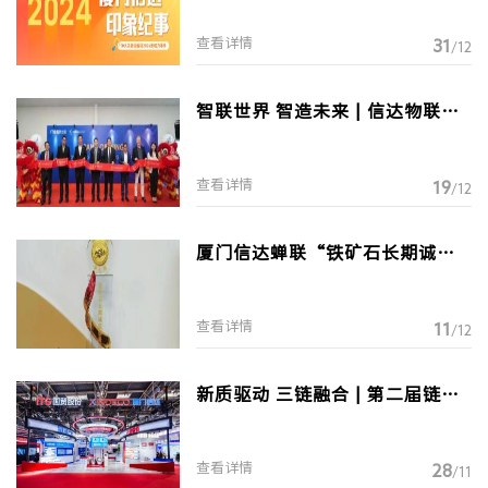
查看详情
31
/12
智联世界 智造未来 | 信达物联马
来西亚公司开启新篇章
查看详情
19
/12
厦门信达蝉联“铁矿石长期诚信
供应服务商”称号
查看详情
11
/12
新质驱动 三链融合 | 第二届链博
会拉开帷幕：厦门信达展现“链
动力”
查看详情
28
/11