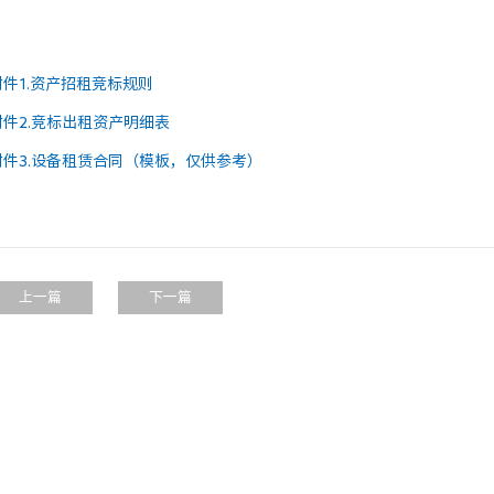
附件1.资产招租竞标规则
附件2.竞标出租资产明细表
附件3.设备租赁合同（模板，仅供参考）
上一篇
下一篇