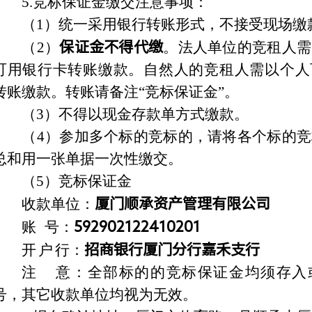
5.
竞标保证金缴交注意事项：
（1）统一采用银行转账形式，不接受现场缴
（2）
保证金不得代缴
。法人单位的竞租人需
可用银行卡转账缴款。自然人的竞租人需以个人
转账缴款。转账请备注“竞标保证金”。
（3）不得以现金存款单方式缴款。
（4）参加多个标的竞标的，请将各个标的
总和用一张单据一次性缴交。
（5）
竞标保证金
收款单位：
厦门顺承资产管理有限公司
账
号：
592902122410201
开
户
行：
招商银行厦门分行嘉禾支行
注 意：全部标的的竞标保证金均须存入
号，其它收款单位均视为无效。