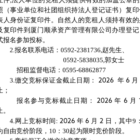
证件,法人单位的竞租人须提供有效的加盖公章
照（事业单位和社团组织持法人登记证书）复印
表人身份证复印件。自然人的竞租人须持有效的
及复印件到厦门顺承资产管理有限公司办理登记
式报名参加投标。
2.
报名联系电话：0592-2381736,赵先生、
0592-5838035,
郭女士
招租监督电话：0595-68862877
3.
缴交竞标保证金截止日期：
2026
年
6
月
止；
报名参与竞标截止日期：
2026
年
6
月
止。
4.
网上竞标时间:
2026
年
6
月
2
日，其中9：3
为自由竞价阶段，10：30起为限时竞价阶段。